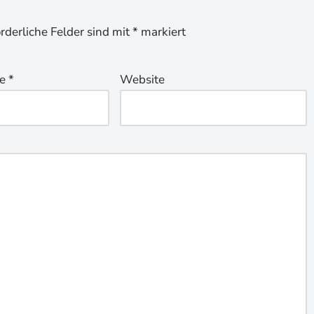
orderliche Felder sind mit
*
markiert
se
*
Website