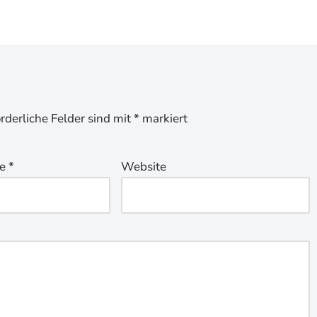
orderliche Felder sind mit
*
markiert
se
*
Website